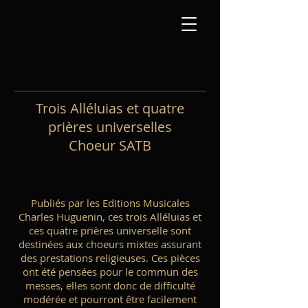
Trois Alléluias et quatre
prières universelles
Choeur SATB
Publiés par les Editions Musicales
Charles Huguenin, ces trois Alléluias et
ces quatre prières universelle sont
destinées aux choeurs mixtes assurant
des prestations religieuses. Ces pièces
ont été pensées pour le commun des
messes, elles sont donc de difficulté
modérée et pourront être facilement